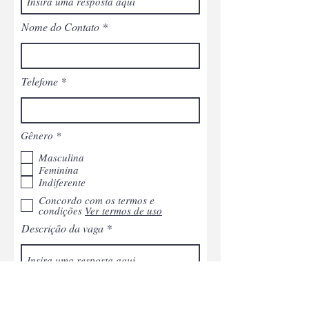
Nome do Contato
Telefone
O
Gênero
*
b
r
Masculina
i
Feminina
g
Indiferente
a
t
Concordo com os termos e
ó
condições
Ver termos de uso
r
Descrição da vaga
i
o