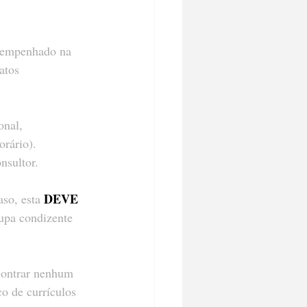
e empenhado na 
atos 
onal, 
rário). 
nsultor.
DEVE 
aso, esta 
upa condizente 
contrar nenhum 
o de currículos 