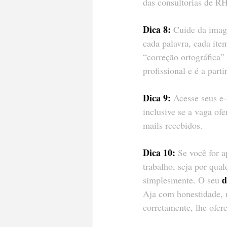
das consultorias de RH
Dica 8:
 Cuide da imag
cada palavra, cada item
“correção ortográfica”
profissional e é a par
Dica 9:
 Acesse seus e-
inclusive se a vaga ofe
mails recebidos.
Dica 10:
 Se você for 
trabalho, seja por qua
d
simplesmente. O seu 
Aja com honestidade, 
corretamente, lhe ofer