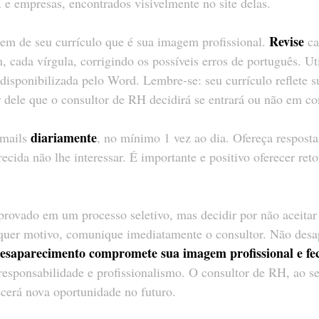
 e empresas, encontrados visivelmente no site delas.
Revise
em de seu currículo que é sua imagem profissional. 
 c
, cada vírgula, corrigindo os possíveis erros de português. Ut
 disponibilizada pelo Word. Lembre-se: seu currículo reflete 
tir dele que o consultor de RH decidirá se entrará ou não em c
diariamente
mails 
, no mínimo 1 vez ao dia. Ofereça resposta
recida não lhe interessar. É importante e positivo oferecer ret
aprovado em um processo seletivo, mas decidir por não aceitar
lquer motivo, comunique imediatamente o consultor. Não desa
esaparecimento compromete sua imagem profissional e fe
responsabilidade e profissionalismo. O consultor de RH, ao s
ecerá nova oportunidade no futuro.