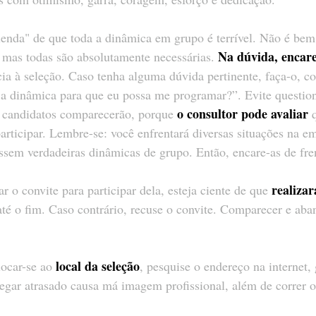
lenda" de que toda a dinâmica em grupo é terrível. Não é be
Na dúvida, encare
mas todas são absolutamente necessárias. 
ia à seleção. Caso tenha alguma dúvida pertinente, faça-o, 
a dinâmica para que eu possa me programar?”. Evite question
o consultor pode avaliar
 candidatos comparecerão, porque 
 
articipar. Lembre-se: você enfrentará diversas situações na e
ssem verdadeiras dinâmicas de grupo. Então, encare-as de fre
realizar
ar o convite para participar dela, esteja ciente de que 
 até o fim. Caso contrário, recuse o convite. Comparecer e aba
local da seleção
ocar-se ao 
, pesquise o endereço na internet, 
gar atrasado causa má imagem profissional, além de correr o 