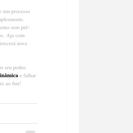
de um processo 
mplesmente. 
mento sem pré-
os. Aja com 
ferecerá nova 
em seu poder, 
inâmica
 e falhar 
io ao fim!