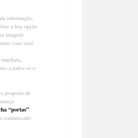
ada informação, 
ilize a boa opção 
sua imagem 
ontato com você.
 imediata, 
orno a todos os e-
 a proposta de 
pareça 
cha “portas”
. 
er comunicado 