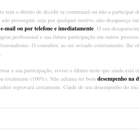
to tem o direito de decidir se continuará ou não a participar 
or não prosseguir, seja por qualquer motivo, não desapareça si
 e-mail ou por telefone e imediatamente
. O seu desapareci
agem profissional e sua futura participação em outros process
fissionalismo. O consultor, ao ser avisado corretamente, lhe o
.
rrar a sua participação, revise o último teste que ainda está 
desempenho na d
zou totalmente (100%). Não adianta ter bom 
sultor reprovará certamente. Cuide de seu desempenho do iníc