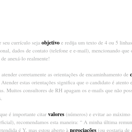
objetivo
 seu currículo seja 
 e redija um texto de 4 ou 5 linha
ional, dados de contato (telefone e e-mail), mencionando que o
 de anexá-lo realmente!
 atender corretamente as orientações de encaminhamento de 
 Atender estas orientações significa que o candidato é atento
efas. Muitos consultores de RH apagam os e-mails que não pos
s.
valores
que é importante citar 
 (números) e evitar ao máximo 
rficial), recomendamos esta maneira: “ A minha última remune
negociações
tendida é Y, mas estou aberto à 
 (ou gostaria de