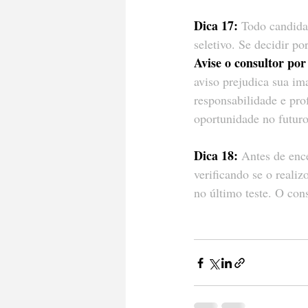
Dica 17:
 Todo candida
seletivo. Se decidir p
Avise o consultor por
aviso prejudica sua im
responsabilidade e pro
oportunidade no futuro
Dica 18:
 Antes de ence
verificando se o reali
no último teste. O con