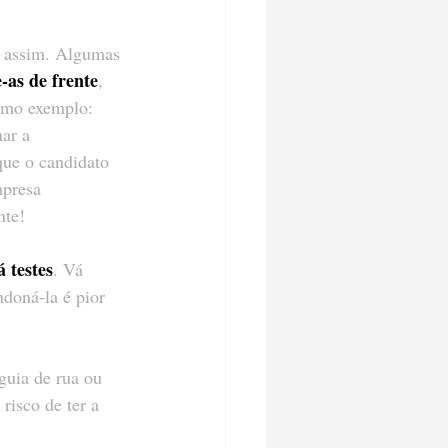
m assim. Algumas 
-as de frente
, 
como exemplo: 
ar a 
que o candidato 
mpresa 
nte!
á testes
. Vá 
ndoná-la é pior 
guia de rua ou 
risco de ter a 