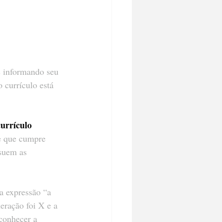
s informando seu 
 currículo está 
currículo
 e que cumpre 
suem as 
a expressão “a 
ração foi X e a 
 conhecer a 