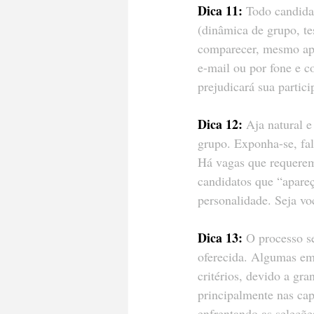
Dica 11:
 Todo candida
(dinâmica de grupo, te
comparecer, mesmo apó
e-mail ou por fone e c
prejudicará sua partic
Dica 12:
 Aja natural 
grupo. Exponha-se, fal
Há vagas que requerem
candidatos que “apareç
personalidade. Seja v
Dica 13:
 O processo s
oferecida. Algumas em
critérios, devido a gr
principalmente nas cap
enfrentando as seleçõe