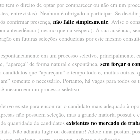
to tem o direito de optar por comparecer ou não em um proces
stes, entrevistas). Nenhum é obrigado a participar. Se decidir
não falte simplesmente
s confirmar presença, 
. Avise o con
om antecedência (mesmo que na véspera). A sua ausência, sem
ipação em futuras seleções conduzidas por este mesmo consult
e espontaneamente em um processo seletivo, principalmente, 
sem forçar o c
e, “apareça” de forma natural e espontânea, 
 candidatos que “apareçam” o tempo todo e, muitas outras, 
am” somente o necessário. Portanto, há vagas para todos os t
ocê mesmo em um processo seletivo!
eletivo existe para encontrar o candidato mais adequado à opo
presas não possuem seleção, mas a grande maioria possui e c
existentes no mercado de trab
ande quantidade de candidatos 
itais. Não adianta fugir ou desanimar! Adote uma postura posi
s com otimismo, garra, coragem, esforço e dedicação.