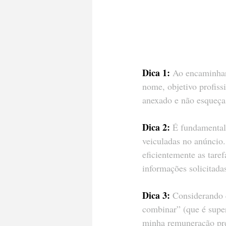
Dica 1:
 Ao encaminhar
nome, objetivo profiss
anexado e não esqueça
Dica 2:
 É fundamental
veiculadas no anúncio.
eficientemente as tar
informações solicitada
Dica 3:
 Considerando 
combinar” (que é supe
minha remuneração pre