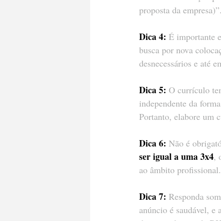
proposta da empresa)”. 
Dica 4:
 É importante e
busca por nova coloca
desnecessários e até 
Dica 5:
 O currículo te
independente da forma 
Portanto, elabore um c
Dica 6:
 Não é obrigató
ser igual a uma 3x4
,
ao âmbito profissional.
Dica 7:
 Responda som
anúncio é saudável, e 