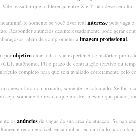
Vale ressaltar que a diferença entre X e Y não deve ser alta.
interesse
ncaminhá-lo somente se você tiver real 
 pela vaga 
ção. Responder anúncios desinteressadamente pode gerar cont
imagem profissional
embaraçosos, além de comprometer a 
.
objetivo
m por 
 citar toda a sua experiência e histórico profissi
(CLT, autônomo, PJ) e prazo de contratação (efetivo ou tempo
urrículo completo para que seja avaliado corretamente pelo co
rio anexar foto no currículo, somente se solicitado. Se for o c
 ou seja, somente do rosto e que mostre, mesmo que pouco, ro
anúncios
ente os 
 de vagas de sua área de atuação. Se não en
altamente recomendável, encaminhar seu currículo para o banc