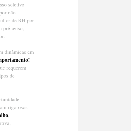
so seletivo 
 por não 
sultor de RH por 
 pré-aviso, 
or.
em dinâmicas em 
omportamento!
que requerem 
ipos de 
rtunidade 
om rigorosos 
alho
, 
tiva, 